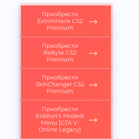
гарантированно откроют
новые игровые ощущения.
Приобрести
ExtrimHack CS2
Premium
Приобрести
ReByte CS2
Premium
Приобрести
SkinChanger CS2
Premium
Приобрести