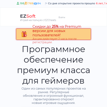
Со дня открытия проекта прошло
198
769
94
EZ
Soft
Войти
Играй на полную с EZCheats
Программное
Скидки 
обеспечение
версии 
премиум класса
пользов
Акция дей
для геймеров
регистрац
Один из самых популярных проектов на
рынке. Регулярные
обновления и огромный функционал,