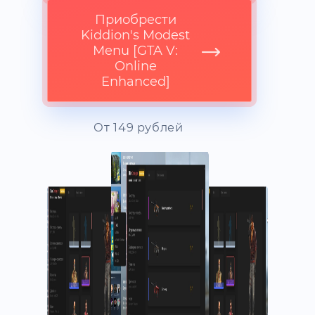
Kiddion's Modest
Menu [GTA V:
Online Legacy]
Приобрести
Kiddion's Modest
Menu [GTA V:
Online
Enhanced]
От 149 рублей